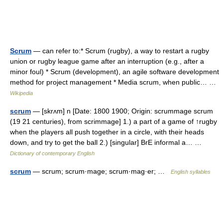
Scrum
— can refer to:* Scrum (rugby), a way to restart a rugby
union or rugby league game after an interruption (e.g., after a
minor foul) * Scrum (development), an agile software development
method for project management * Media scrum, when public… …
Wikipedia
scrum
— [skrʌm] n [Date: 1800 1900; Origin: scrummage scrum
(19 21 centuries), from scrimmage] 1.) a part of a game of ↑rugby
when the players all push together in a circle, with their heads
down, and try to get the ball 2.) [singular] BrE informal a… …
Dictionary of contemporary English
scrum
— scrum; scrum·mage; scrum·mag·er; …
English syllables