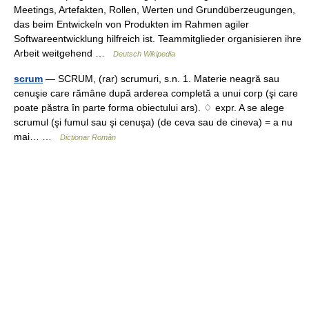
Meetings, Artefakten, Rollen, Werten und Grundüberzeugungen,
das beim Entwickeln von Produkten im Rahmen agiler
Softwareentwicklung hilfreich ist. Teammitglieder organisieren ihre
Arbeit weitgehend …
Deutsch Wikipedia
scrum
— SCRUM, (rar) scrumuri, s.n. 1. Materie neagră sau
cenuşie care rămâne după arderea completă a unui corp (şi care
poate păstra în parte forma obiectului ars). ♢ expr. A se alege
scrumul (şi fumul sau şi cenuşa) (de ceva sau de cineva) = a nu
mai… …
Dicționar Român